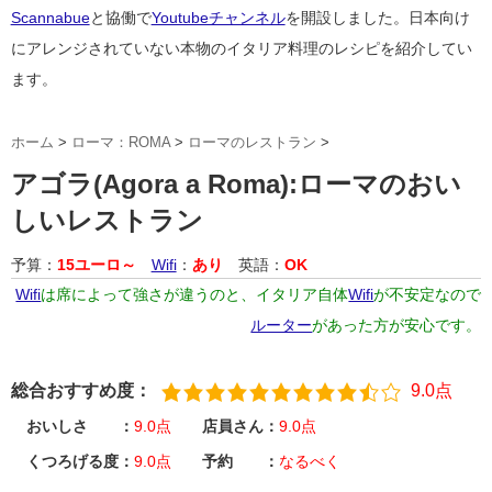
Scannabue
と協働で
Youtubeチャンネル
を開設しました。日本向け
にアレンジされていない本物のイタリア料理のレシピを紹介してい
ます。
ホーム
>
ローマ：ROMA
>
ローマのレストラン
>
アゴラ(Agora a Roma):ローマのおい
しいレストラン
予算：
15ユーロ～
Wifi
：
あり
英語：
OK
Wifi
は席によって強さが違うのと、イタリア自体
Wifi
が不安定なので
ルーター
があった方が安心です。
総合おすすめ度：
9.0点
おいしさ ：
9.0点
店員さん：
9.0点
くつろげる度：
9.0点
予約 ：
なるべく