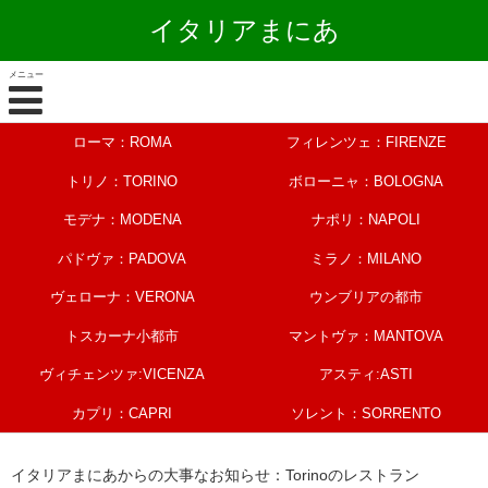
イタリアまにあ
メニュー
ローマ：ROMA
フィレンツェ：FIRENZE
トリノ：TORINO
ボローニャ：BOLOGNA
モデナ：MODENA
ナポリ：NAPOLI
パドヴァ：PADOVA
ミラノ：MILANO
ヴェローナ：VERONA
ウンブリアの都市
トスカーナ小都市
マントヴァ：MANTOVA
ヴィチェンツァ:VICENZA
アスティ:ASTI
カプリ：CAPRI
ソレント：SORRENTO
イタリアまにあからの大事なお知らせ：Torinoのレストラン