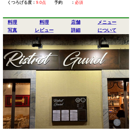
くつろげる度：
9.0
点
予約 ：
必須
料理
料理
店舗
メニュー
写真
レビュー
詳細
について