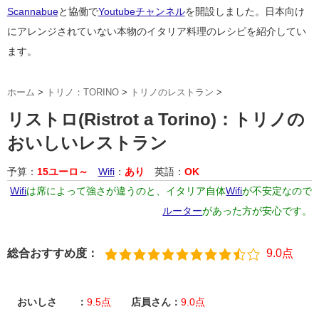
Scannabue
と協働で
Youtubeチャンネル
を開設しました。日本向け
にアレンジされていない本物のイタリア料理のレシピを紹介してい
ます。
ホーム
>
トリノ：TORINO
>
トリノのレストラン
>
リストロ(Ristrot a Torino)：トリノの
おいしいレストラン
予算：
15ユーロ～
Wifi
：
あり
英語：
OK
Wifi
は席によって強さが違うのと、イタリア自体
Wifi
が不安定なので
ルーター
があった方が安心です。
総合おすすめ度：
9.0点
おいしさ ：
9.5点
店員さん：
9.0点