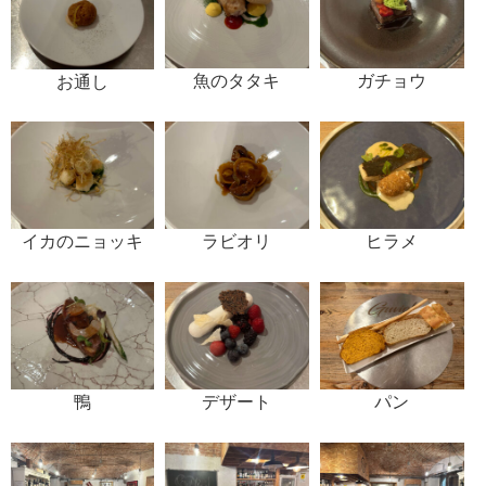
魚のタタキ
ガチョウ
お通し
イカのニョッキ
ラビオリ
ヒラメ
鴨
デザート
パン