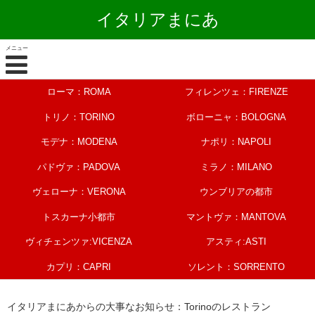
イタリアまにあ
メニュー
ローマ：ROMA
フィレンツェ：FIRENZE
トリノ：TORINO
ボローニャ：BOLOGNA
モデナ：MODENA
ナポリ：NAPOLI
パドヴァ：PADOVA
ミラノ：MILANO
ヴェローナ：VERONA
ウンブリアの都市
トスカーナ小都市
マントヴァ：MANTOVA
ヴィチェンツァ:VICENZA
アスティ:ASTI
カプリ：CAPRI
ソレント：SORRENTO
イタリアまにあからの大事なお知らせ：Torinoのレストラン