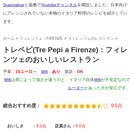
Scannabue
と協働で
Youtubeチャンネル
を開設しました。日本向け
にアレンジされていない本物のイタリア料理のレシピを紹介してい
ます。
ホーム
>
フィレンツェ：FIRENZE
>
フィレンツェのレストラン
>
トレペピ(Tre Pepi a Firenze)：フィレ
ンツェのおいしいレストラン
予算：
15ユーロ～
Wifi
：
あり
英語：
OK
Wifi
は席によって強さが違うのと、イタリア自体
Wifi
が不安定なので
ルーター
があった方が安心です。
総合おすすめ度：
9.0点
おいしさ ：
9.0点
店員さん：
9.0点