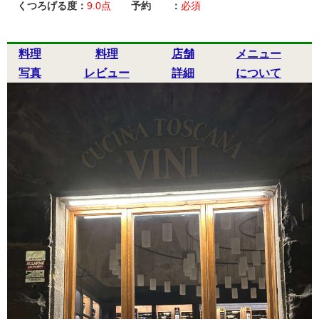
くつろげる度：
9.0
点
予約 ：
必須
料理
料理
店舗
メニュー
写真
レビュー
詳細
について