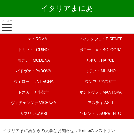
イタリアまにあ
メニュー
ローマ：ROMA
フィレンツェ：FIRENZE
トリノ：TORINO
ボローニャ：BOLOGNA
モデナ：MODENA
ナポリ：NAPOLI
パドヴァ：PADOVA
ミラノ：MILANO
ヴェローナ：VERONA
ウンブリアの都市
トスカーナ小都市
マントヴァ：MANTOVA
ヴィチェンツァ:VICENZA
アスティ:ASTI
カプリ：CAPRI
ソレント：SORRENTO
イタリアまにあからの大事なお知らせ：Torinoのレストラン