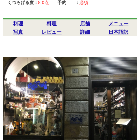
くつろげる度：
8.0
点
予約 ：
必須
料理
料理
店舗
メニュー
写真
レビュー
詳細
日本語訳