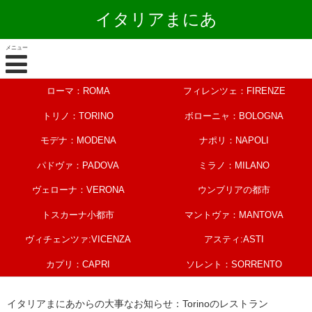
イタリアまにあ
メニュー
ローマ：ROMA
フィレンツェ：FIRENZE
トリノ：TORINO
ボローニャ：BOLOGNA
モデナ：MODENA
ナポリ：NAPOLI
パドヴァ：PADOVA
ミラノ：MILANO
ヴェローナ：VERONA
ウンブリアの都市
トスカーナ小都市
マントヴァ：MANTOVA
ヴィチェンツァ:VICENZA
アスティ:ASTI
カプリ：CAPRI
ソレント：SORRENTO
イタリアまにあからの大事なお知らせ：Torinoのレストラン