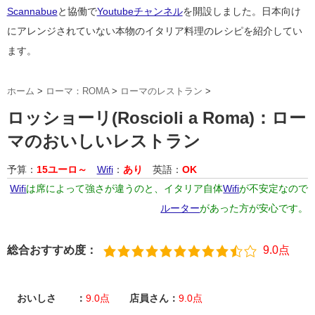
Scannabue
と協働で
Youtubeチャンネル
を開設しました。日本向け
にアレンジされていない本物のイタリア料理のレシピを紹介してい
ます。
ホーム
>
ローマ：ROMA
>
ローマのレストラン
>
ロッショーリ(Roscioli a Roma)：ロー
マのおいしいレストラン
予算：
15ユーロ～
Wifi
：
あり
英語：
OK
Wifi
は席によって強さが違うのと、イタリア自体
Wifi
が不安定なので
ルーター
があった方が安心です。
総合おすすめ度：
9.0点
おいしさ ：
9.0点
店員さん：
9.0点