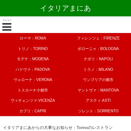
イタリアまにあ
メニュー
ローマ：ROMA
フィレンツェ：FIRENZE
トリノ：TORINO
ボローニャ：BOLOGNA
モデナ：MODENA
ナポリ：NAPOLI
パドヴァ：PADOVA
ミラノ：MILANO
ヴェローナ：VERONA
ウンブリアの都市
トスカーナ小都市
マントヴァ：MANTOVA
ヴィチェンツァ:VICENZA
アスティ:ASTI
カプリ：CAPRI
ソレント：SORRENTO
イタリアまにあからの大事なお知らせ：Torinoのレストラン