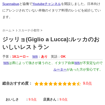
Scannabue
と協働で
Youtubeチャンネル
を開設しました。日本向け
にアレンジされていない本物のイタリア料理のレシピを紹介してい
ます。
ホーム
>
トスカーナ小都市
>
ジッリョ(Giglio a Lucca):ルッカのお
いしいレストラン
予算：
18ユーロ～
Wifi
：
あり
英語：
OK
Wifi
は席によって強さが違うのと、イタリア自体
Wifi
が不安定なので
ルーター
があった方が安心です。
総合おすすめ度：
9.0点
おいしさ ：
9.5点
店員さん：
9.0点