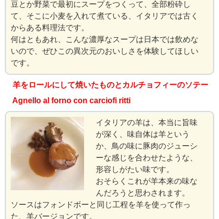
豆とか野菜で最初にスープをつくって、全部粉砕し
て、そこに小麦を入れて煮ている、イタリアでは古く
からある料理法です。
何はともあれ、こんな濃厚なスープは日本では飲めな
いので、ぜひこの異次元のおいしさを体験してほしい
です。
羊をロールにして焼いたものとカルチョフィーのソテー
Agnello al forno con carciofi ritti
イタリアの羊は、本当に旨味
が深く、味自体は羊という
か、鳥の味に豚肉のジューシ
ーな感じを合わせたような、
形容しがたい味です。
おそらくこれが羊本来の味な
んだろうと思わされます。
ソースはフォンドボーと同じ工程を羊を使って作っ
た、羊バージョンです。